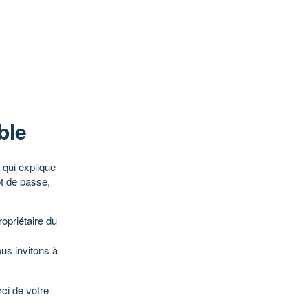
ble
qui explique
ot de passe,
opriétaire du
ous invitons à
ci de votre