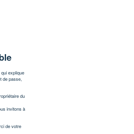
ble
qui explique
ot de passe,
opriétaire du
ous invitons à
ci de votre