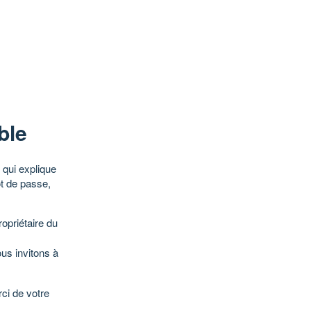
ble
qui explique
ot de passe,
opriétaire du
ous invitons à
ci de votre