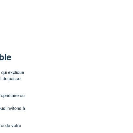
ble
qui explique
ot de passe,
opriétaire du
ous invitons à
ci de votre