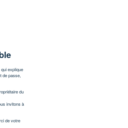
ble
qui explique
ot de passe,
opriétaire du
ous invitons à
ci de votre