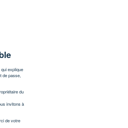
ble
qui explique
ot de passe,
opriétaire du
ous invitons à
ci de votre