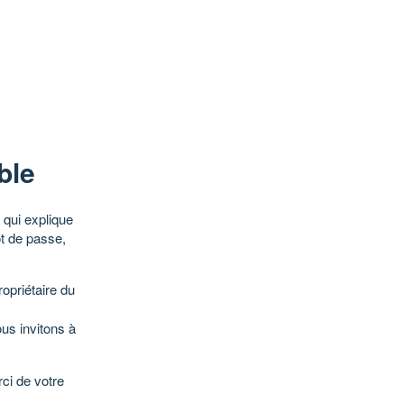
ble
qui explique
ot de passe,
opriétaire du
ous invitons à
ci de votre