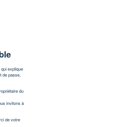
ble
qui explique
ot de passe,
opriétaire du
ous invitons à
ci de votre