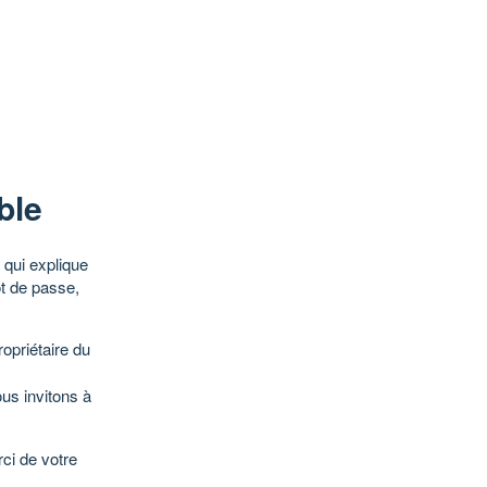
ble
qui explique
ot de passe,
opriétaire du
ous invitons à
ci de votre