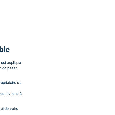
ble
qui explique
ot de passe,
opriétaire du
ous invitons à
ci de votre