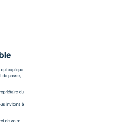
ble
qui explique
ot de passe,
opriétaire du
ous invitons à
ci de votre