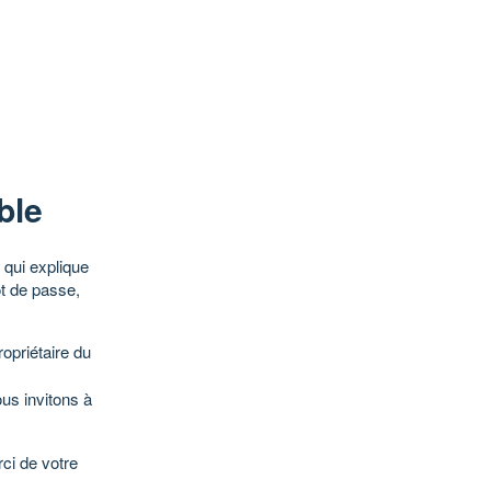
ble
qui explique
ot de passe,
opriétaire du
ous invitons à
ci de votre