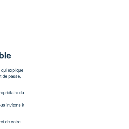
ble
qui explique
ot de passe,
opriétaire du
ous invitons à
ci de votre