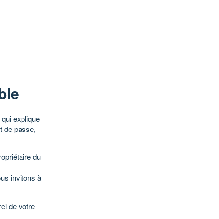
ble
qui explique
ot de passe,
opriétaire du
ous invitons à
ci de votre