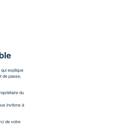
ble
qui explique
ot de passe,
opriétaire du
ous invitons à
ci de votre