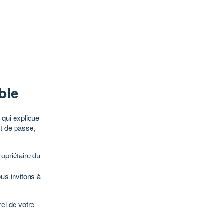
ble
qui explique
ot de passe,
opriétaire du
ous invitons à
ci de votre