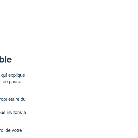
ble
qui explique
ot de passe,
opriétaire du
ous invitons à
ci de votre